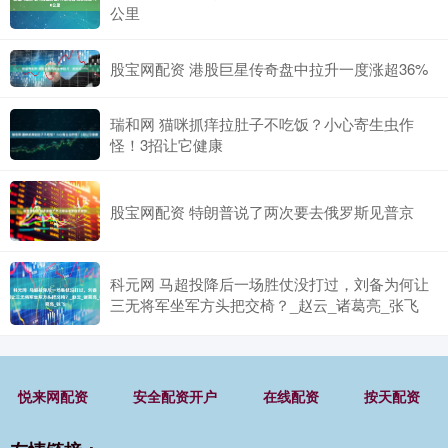
公里
股宝网配资 港股巨星传奇盘中拉升一度涨超36%
瑞和网 猫咪抓痒拉肚子不吃饭？小心寄生虫作
怪！3招让它健康
股宝网配资 特朗普说了两次要去俄罗斯见普京
科元网 马超投降后一场胜仗没打过，刘备为何让
三无将军坐军方头把交椅？_赵云_诸葛亮_张飞
悦来网配资
安全配资开户
在线配资
按天配资