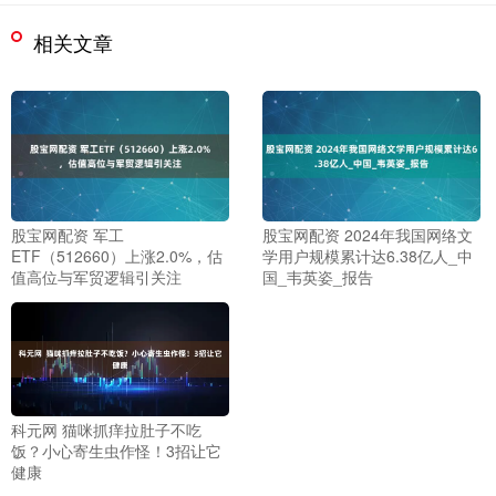
相关文章
股宝网配资 军工
股宝网配资 2024年我国网络文
ETF（512660）上涨2.0%，估
学用户规模累计达6.38亿人_中
值高位与军贸逻辑引关注
国_韦英姿_报告
科元网 猫咪抓痒拉肚子不吃
饭？小心寄生虫作怪！3招让它
健康