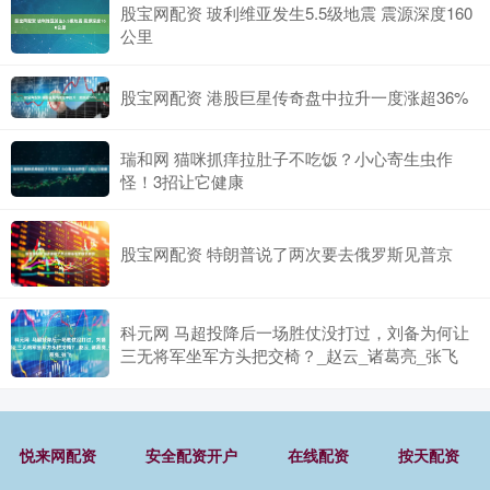
股宝网配资 玻利维亚发生5.5级地震 震源深度160
公里
股宝网配资 港股巨星传奇盘中拉升一度涨超36%
瑞和网 猫咪抓痒拉肚子不吃饭？小心寄生虫作
怪！3招让它健康
股宝网配资 特朗普说了两次要去俄罗斯见普京
科元网 马超投降后一场胜仗没打过，刘备为何让
三无将军坐军方头把交椅？_赵云_诸葛亮_张飞
悦来网配资
安全配资开户
在线配资
按天配资