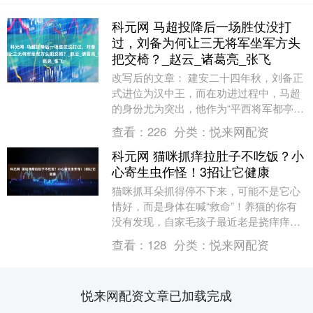
科元网 马超投降后一场胜仗没打
过，刘备为何让三无将军坐军方头
把交椅？_赵云_诸葛亮_张飞
改写后的文章： 建安二十四年秋，刘备正
式进位为汉中王，而在劝进过程中，马超
的身份尤为突出，他作为“平西将军都亭
侯”领衔了这份劝进表。参与劝进的还有左
查看：
226
分类：
悦来网配资
将军长史许靖....
科元网 猫咪抓痒拉肚子不吃饭？小
心寄生虫作怪！3招让它健康
猫咪抓耳朵抓得停不下来，可能不是它心
情好，而是身体在喊“救命”！养猫的你有
没有发现，自家毛孩子最近老是挠痒痒，
拉肚子，或者吃得少瘦得快？这些可不是
查看：
128
分类：
悦来网配资
小事，十有八九....
悦来网配资文章已加载完成