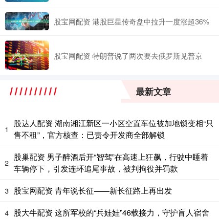
股宝网配资 港股巨星传奇盘中拉升一度涨超36%
股宝网配资 特朗普说了两次要去俄罗斯见普京
最新文章
股达人配资 湖南湘江新区一小区空置车位被加地锁变相“只
1
售不租”，官方核查：已责令开发商全部解锁
股巢配资 男子醉酒后开“智驾”在高速上狂飙，行驶中睡着
2
车辆停下，引发连环追尾事故，被判拘役并罚款
股宝网配资 青年说长征——新长征路上再出发
3
股大牛配资 这所军校的“兵娃娃”46载接力，守护盲人宿舍
4