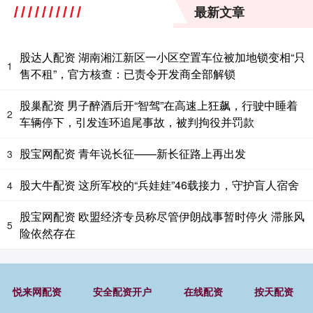
最新文章
股达人配资 湖南湘江新区一小区空置车位被加地锁变相“只
1
售不租”，官方核查：已责令开发商全部解锁
股巢配资 男子醉酒后开“智驾”在高速上狂飙，行驶中睡着
2
车辆停下，引发连环追尾事故，被判拘役并罚款
股宝网配资 青年说长征——新长征路上再出发
3
股大牛配资 这所军校的“兵娃娃”46载接力，守护盲人宿舍
4
股宝网配资 欧盟经济专员称尽管伊朗战事暂时停火 滞胀风
5
险依然存在
悦来网配资
安全配资开户
在线配资
按天配资