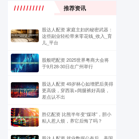
推荐资讯
股达人配资 家庭主妇的秘密武器：
这些副业轻松带来零花钱_收入_育
儿_平台
股般吧配资 2025世界粤商大会将
于9月28-30日在广州举行
股达人配资 49岁林心如增肥后美得
更高级，穿西装+阔腿裤好高级，
差点认不出
胜亿配资 比熊半年变“煤球”，胆小
粘人惹人烦，养它后悔了吗？
股达人配资 就业数据公布后，美国