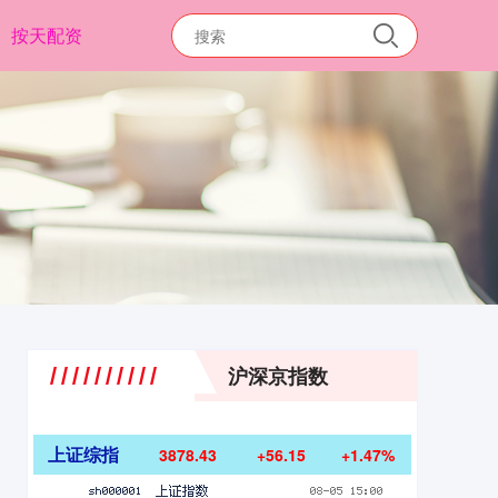
按天配资
沪深京指数
上证综指
3878.43
+56.15
+1.47%