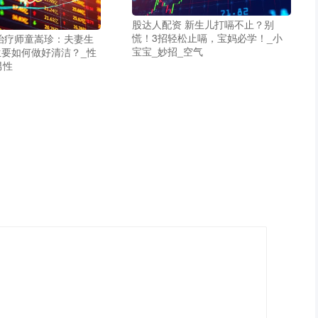
股达人配资 新生儿打嗝不止？别
慌！3招轻松止嗝，宝妈必学！_小
治疗师童嵩珍：夫妻生
宝宝_妙招_空气
要如何做好清洁？_性
男性