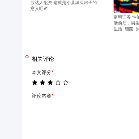
股达人配资 这就是小县城买房子的
意义吧💕
富明证券 性
活前后，男生
生活_细菌_
相关评论
本文评分
*
评论内容
*