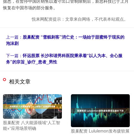
据悉，在暂停中国区销售以遵守出口管制限制后，新思科技已于上月
恢复在中国市场的部分服务。
悦来网配资提示：文章来自网络，不代表本站观点。
上一篇：
股巢配资 “雪糕刺客”消亡史：一场始于甜蜜终于现实的
泡沫剧
下一篇：
怀远股票 长沙和谐男科医院秉承着“以人为本、全心服
务”的宗旨_诊疗_患者_男性
相关文章
股巢配资 八大能源领域“人工智
能+”应用场景明确
股巢配资 Lululemon发布疲软展