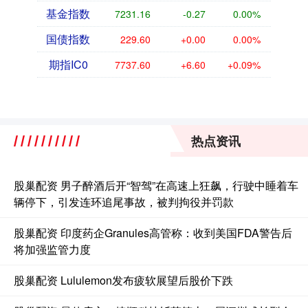
基金指数
7231.16
-0.27
0.00%
国债指数
229.60
+0.00
0.00%
期指IC0
7737.60
+6.60
+0.09%
热点资讯
股巢配资 男子醉酒后开“智驾”在高速上狂飙，行驶中睡着车
辆停下，引发连环追尾事故，被判拘役并罚款
股巢配资 印度药企Granules高管称：收到美国FDA警告后
将加强监管力度
股巢配资 Lululemon发布疲软展望后股价下跌