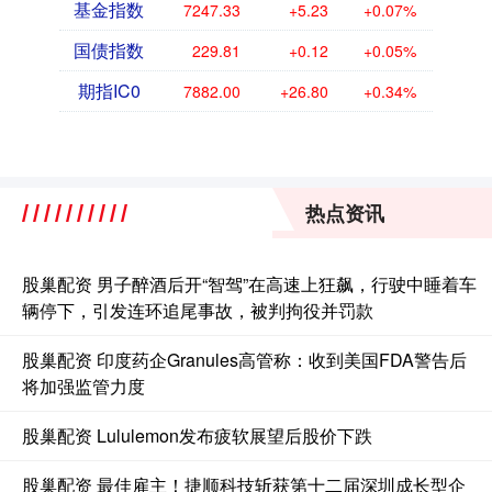
基金指数
7247.33
+5.23
+0.07%
国债指数
229.81
+0.12
+0.05%
期指IC0
7882.00
+26.80
+0.34%
热点资讯
股巢配资 男子醉酒后开“智驾”在高速上狂飙，行驶中睡着车
辆停下，引发连环追尾事故，被判拘役并罚款
股巢配资 印度药企Granules高管称：收到美国FDA警告后
将加强监管力度
股巢配资 Lululemon发布疲软展望后股价下跌
股巢配资 最佳雇主！捷顺科技斩获第十二届深圳成长型企