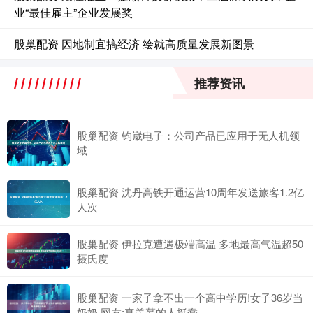
业“最佳雇主”企业发展奖
股巢配资 因地制宜搞经济 绘就高质量发展新图景
推荐资讯
股巢配资 钧崴电子：公司产品已应用于无人机领
域
股巢配资 沈丹高铁开通运营10周年发送旅客1.2亿
人次
股巢配资 伊拉克遭遇极端高温 多地最高气温超50
摄氏度
股巢配资 一家子拿不出一个高中学历!女子36岁当
奶奶,网友:真羡慕的人挺蠢